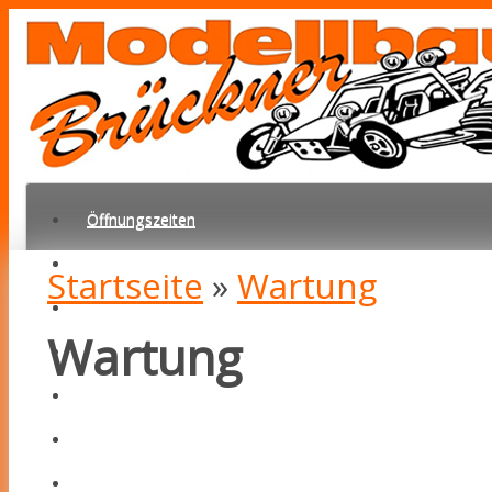
Öffnungszeiten
Startseite
Startseite
»
Wartung
Mein Konto
Wartung
News
Kontakt
Unser Ladengeschäft
Check24