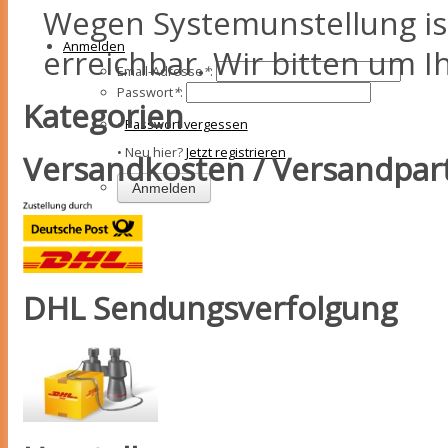
Wegen Systemunstellung ist
Anmelden
erreichbar. Wir bitten um I
Email-Adresse
*
:
Passwort
*
:
Kategorien
•
Passwort vergessen
• Neu hier?
Jetzt registrieren
Versandkosten / Versandpar
DHL Sendungsverfolgung